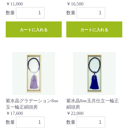
￥11,000
￥16,500
数量
数量
カートに入れる
カートに入れる
紫水晶グラデーション8㎜
紫水晶8㎜玉共仕立一輪正
玉一輪正絹頭房
絹頭房
￥17,600
￥22,000
数量
数量