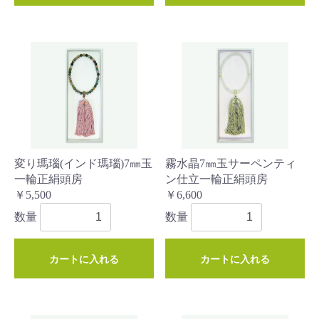
変り瑪瑙(インド瑪瑙)7㎜玉
霧水晶7㎜玉サーペンティ
一輪正絹頭房
ン仕立一輪正絹頭房
￥5,500
￥6,600
数量
数量
カートに入れる
カートに入れる