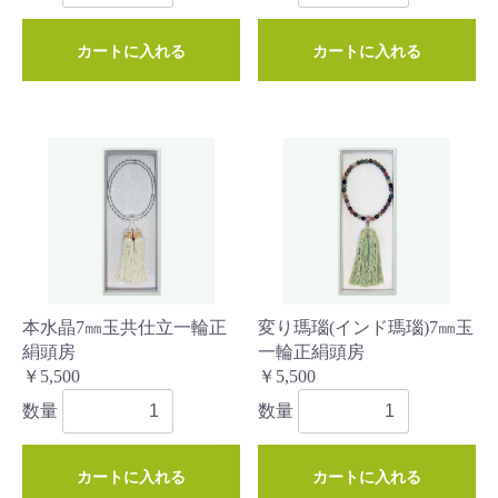
カートに入れる
カートに入れる
本水晶7㎜玉共仕立一輪正
変り瑪瑙(インド瑪瑙)7㎜玉
絹頭房
一輪正絹頭房
￥5,500
￥5,500
数量
数量
カートに入れる
カートに入れる