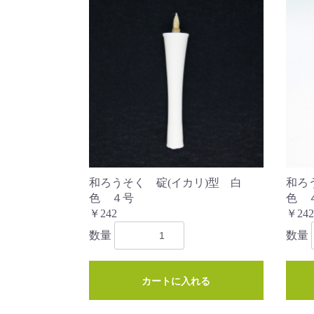
和ろうそく 碇(イカリ)型 白
和ろ
色 ４号
色 
￥242
￥242
数量
数量
カートに入れる