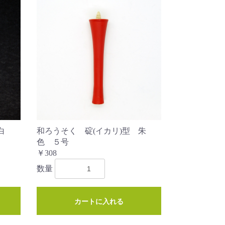
白
和ろうそく 碇(イカリ)型 朱
色 ５号
￥308
数量
カートに入れる