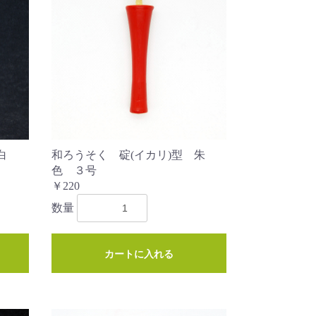
白
和ろうそく 碇(イカリ)型 朱
色 ３号
￥220
数量
カートに入れる