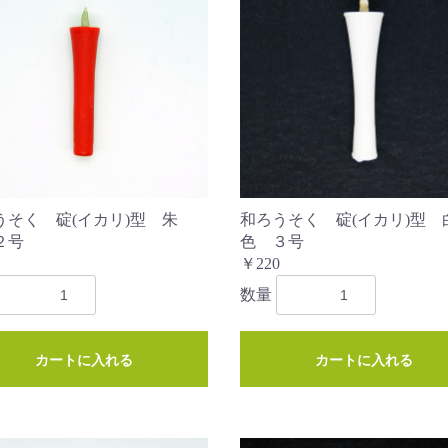
うそく 碇(イカリ)型 朱
和ろうそく 碇(イカリ)型 
２号
色 ３号
￥220
数量
カートに入れる
カートに入れる