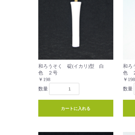
和ろうそく 碇(イカリ)型 白
和ろ
色 ２号
色 
￥198
￥198
数量
数量
カートに入れる