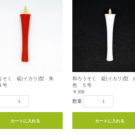
うそく 碇(イカリ)型 朱
和ろうそく 碇(イカリ)型 
４号
色 ５号
￥308
数量
カートに入れる
カートに入れる